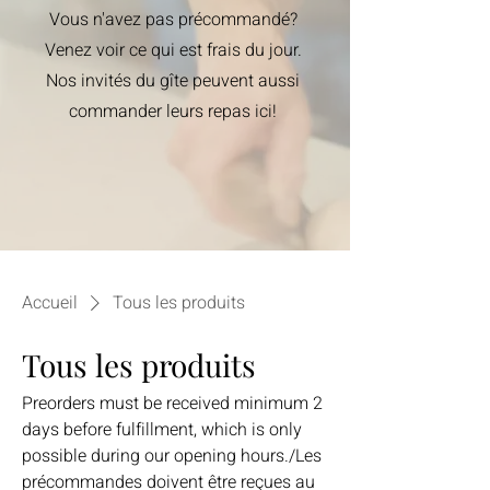
Vous n'avez pas précommandé?
Venez voir ce qui est frais du jour.
Nos invités du gîte peuvent aussi
commander leurs repas ici!
Accueil
Tous les produits
Tous les produits
Preorders must be received minimum 2
days before fulfillment, which is only
possible during our opening hours./Les
précommandes doivent être reçues au