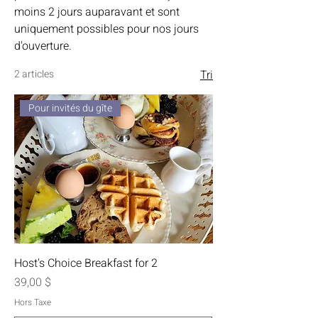
moins 2 jours auparavant et sont
uniquement possibles pour nos jours
d'ouverture.
2 articles
Tri
Pour invités du gîte
Host's Choice Breakfast for 2
Prix
39,00 $
Hors Taxe